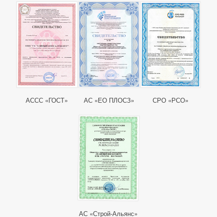
АССС «ГОСТ»
АС «ЕО ПЛОСЗ»
СРО «РСО»
АС «Строй-Альянс»