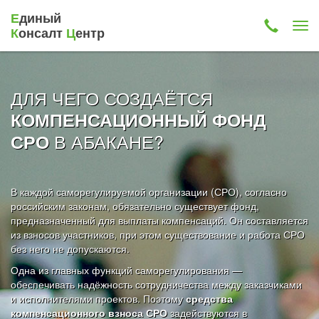
Е
диный
К
онсалт
Ц
ентр
ДЛЯ ЧЕГО СОЗДАЁТСЯ
КОМПЕНСАЦИОННЫЙ ФОНД
В АБАКАНЕ?
СРО
В каждой саморегулируемой организации (СРО), согласно
российским законам, обязательно существует фонд,
предназначенный для выплаты компенсаций. Он составляется
из взносов участников, при этом существование и работа СРО
без него не допускаются.
Одна из главных функций саморегулирования —
обеспечивать надёжность сотрудничества между заказчиками
и исполнителями проектов. Поэтому
средства
компенсационного взноса СРО
задействуются в