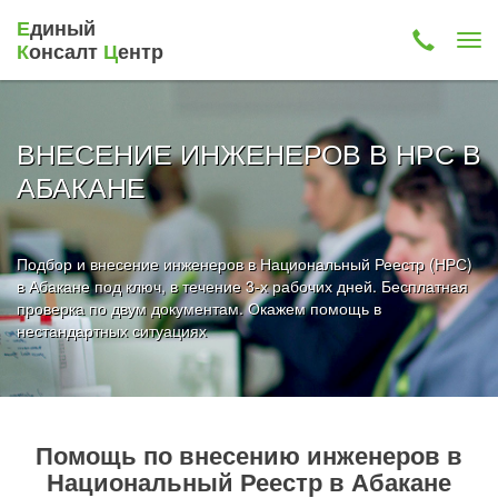
Е
диный
К
онсалт
Ц
ентр
ВНЕСЕНИЕ ИНЖЕНЕРОВ В НРС В
АБАКАНЕ
Подбор и внесение инженеров в Национальный Реестр (НРС)
в Абакане под ключ, в течение 3-х рабочих дней. Бесплатная
проверка по двум документам. Окажем помощь в
нестандартных ситуациях
Помощь по внесению инженеров в
Национальный Реестр в Абакане