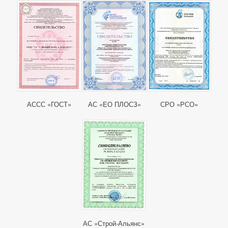
АССС «ГОСТ»
АС «ЕО ПЛОСЗ»
СРО «РСО»
АС «Строй-Альянс»