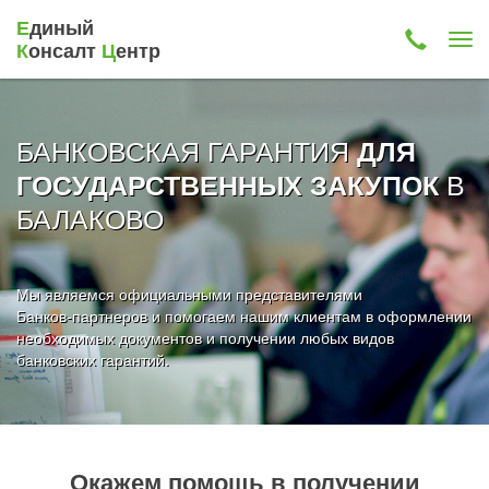
Е
диный
К
онсалт
Ц
ентр
БАНКОВСКАЯ ГАРАНТИЯ
ДЛЯ
В
ГОСУДАРСТВЕННЫХ ЗАКУПОК
БАЛАКОВО
Мы являемся официальными представителями
Банков-партнеров и помогаем нашим клиентам в оформлении
необходимых документов и получении любых видов
банковских гарантий.
Окажем помощь в получении