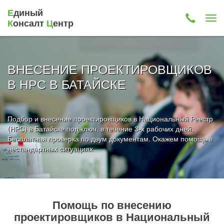
Е
диный
К
онсалт
Ц
ентр
ВНЕСЕНИЕ ПРОЕКТИРОВЩИКОВ
В НРС В БАТАЙСКЕ
Подбор и внесение проектировщиков в Национальный Реестр
(НРС) в Батайске под ключ, в течение 3-х рабочих дней.
Бесплатная проверка по двум документам. Окажем помощь в
нестандартных ситуациях
Помощь по внесению
проектировщиков в Национальный