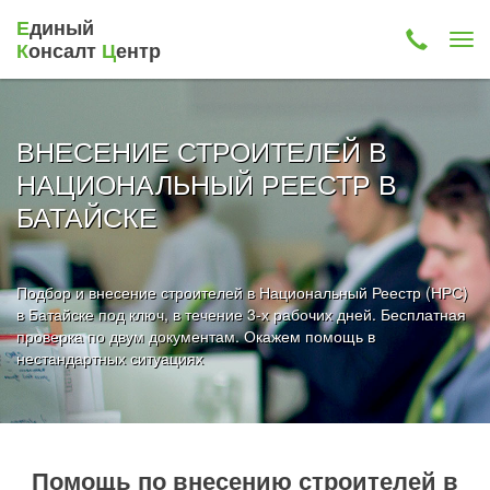
Е
диный
К
онсалт
Ц
ентр
ВНЕСЕНИЕ СТРОИТЕЛЕЙ В
НАЦИОНАЛЬНЫЙ РЕЕСТР В
БАТАЙСКЕ
Подбор и внесение строителей в Национальный Реестр (НРС)
в Батайске под ключ, в течение 3-х рабочих дней. Бесплатная
проверка по двум документам. Окажем помощь в
нестандартных ситуациях
Помощь по внесению строителей в