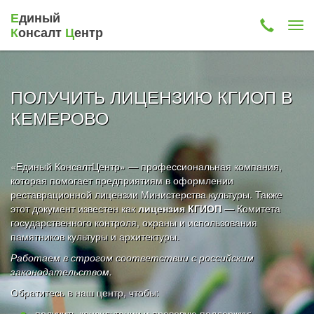
Е
диный
К
онсалт
Ц
ентр
ПОЛУЧИТЬ ЛИЦЕНЗИЮ КГИОП В
КЕМЕРОВО
«Единый КонсалтЦентр» — профессиональная компания,
которая помогает предприятиям в оформлении
реставрационной лицензии Министерства культуры. Также
этот документ известен как
лицензия КГИОП —
Комитета
государственного контроля, охраны и использования
памятников культуры и архитектуры.
Работаем в строгом соответствии с российским
законодательством.
Обратитесь в наш центр, чтобы:
получить консультации и правовую поддержку;