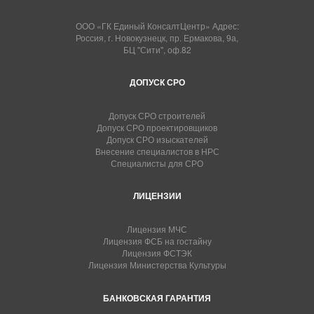
ООО «ГК Единый КонсалтЦентр» Адрес:
Россия, г. Новокузнецк, пр. Ермакова, 9а,
БЦ "Сити", оф.82
ДОПУСК СРО
Допуск СРО строителей
Допуск СРО проектировщиков
Допуск СРО изыскателей
Внесение специалистов в НРС
Специалисты для СРО
ЛИЦЕНЗИИ
Лицензия МЧС
Лицензия ФСБ на гостайну
Лицензия ФСТЭК
Лицензия Министерства Культуры
БАНКОВСКАЯ ГАРАНТИЯ