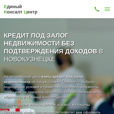
Е
диный
К
онсалт
Ц
ентр
КРЕДИТ ПОД ЗАЛОГ
НЕДВИЖИМОСТИ БЕЗ
В
ПОДТВЕРЖДЕНИЯ ДОХОДОВ
НОВОКУЗНЕЦКЕ
На сегодняшний день
взять кредит под залог
недвижимости
не так уж сложно. Главное — выбрать
подходящие условия и правильно оформить документы.
Чтобы вам не пришлось тратить на это собственные силы,
обратитесь в «Единый КонсалтЦентр».
Гарантируем: никаких рисков, никакой волокиты.
Поддержка наших консультантов позволит вам оформить