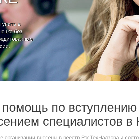
тупить в
нецке без
кредитованные
сии.
помощь по вступлению
сением специалистов в
 организации внесены в реестр РосТехНадзора и сос