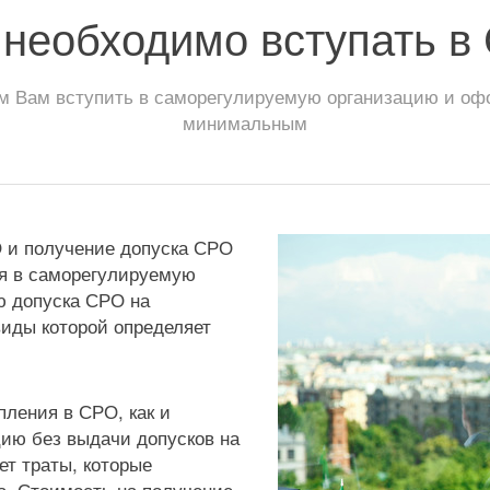
 необходимо вступать в
 Вам вступить в саморегулируемую организацию и офор
минимальным
О и получение допуска СРО
ия в саморегулируемую
ю допуска СРО на
виды которой определяет
пления в СРО, как и
ию без выдачи допусков на
ет траты, которые
а. Стоимость на получение