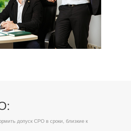
О:
мить допуск СРО в сроки, близкие к