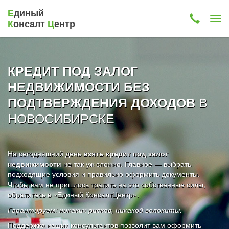
Е
диный
К
онсалт
Ц
ентр
КРЕДИТ ПОД ЗАЛОГ
НЕДВИЖИМОСТИ БЕЗ
В
ПОДТВЕРЖДЕНИЯ ДОХОДОВ
НОВОСИБИРСКЕ
На сегодняшний день
взять кредит под залог
недвижимости
не так уж сложно. Главное — выбрать
подходящие условия и правильно оформить документы.
Чтобы вам не пришлось тратить на это собственные силы,
обратитесь в «Единый КонсалтЦентр».
Гарантируем: никаких рисков, никакой волокиты.
Поддержка наших консультантов позволит вам оформить