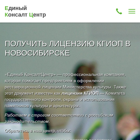
Е
диный
К
онсалт
Ц
ентр
ПОЛУЧИТЬ ЛИЦЕНЗИЮ КГИОП В
НОВОСИБИРСКЕ
«Единый КонсалтЦентр» — профессиональная компания,
которая помогает предприятиям в оформлении
реставрационной лицензии Министерства культуры. Также
этот документ известен как
лицензия КГИОП —
Комитета
государственного контроля, охраны и использования
памятников культуры и архитектуры.
Работаем в строгом соответствии с российским
законодательством.
Обратитесь в наш центр, чтобы:
получить консультации и правовую поддержку;