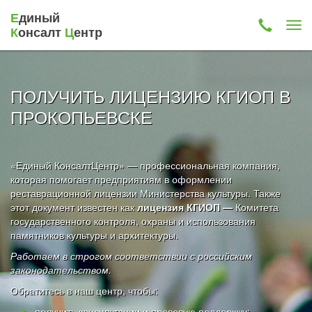
Е
диный
К
онсалт
Ц
ентр
ПОЛУЧИТЬ ЛИЦЕНЗИЮ КГИОП В
ПРОКОПЬЕВСКЕ
«Единый КонсалтЦентр» — профессиональная компания,
которая помогает предприятиям в оформлении
реставрационной лицензии Министерства культуры. Также
этот документ известен как
лицензия КГИОП —
Комитета
государственного контроля, охраны и использования
памятников культуры и архитектуры.
Работаем в строгом соответствии с российским
законодательством.
Обратитесь в наш центр, чтобы:
получить консультации и правовую поддержку;