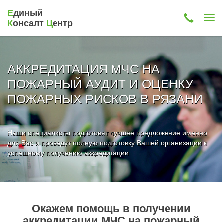
Е
диный
К
онсалт
Ц
ентр
АККРЕДИТАЦИЯ МЧС НА
ПОЖАРНЫЙ АУДИТ И ОЦЕНКУ
ПОЖАРНЫХ РИСКОВ В РЯЗАНИ
Наши специалисты подготовят лучшее предложение именно
для Вас и проведут полную подготовку Вашей организации к
успешному получению аккредитации
Окажем помощь в получении
аккредитации МЧС на пожарный