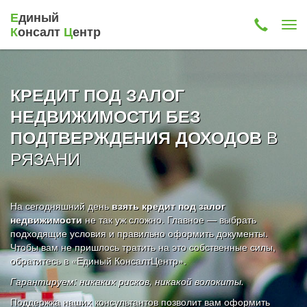
Е
диный
К
онсалт
Ц
ентр
КРЕДИТ ПОД ЗАЛОГ
НЕДВИЖИМОСТИ БЕЗ
В
ПОДТВЕРЖДЕНИЯ ДОХОДОВ
РЯЗАНИ
На сегодняшний день
взять кредит под залог
недвижимости
не так уж сложно. Главное — выбрать
подходящие условия и правильно оформить документы.
Чтобы вам не пришлось тратить на это собственные силы,
обратитесь в «Единый КонсалтЦентр».
Гарантируем: никаких рисков, никакой волокиты.
Поддержка наших консультантов позволит вам оформить