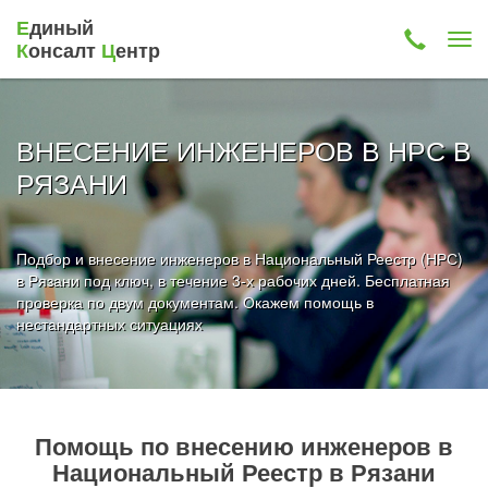
Е
диный
К
онсалт
Ц
ентр
ВНЕСЕНИЕ ИНЖЕНЕРОВ В НРС В
РЯЗАНИ
Подбор и внесение инженеров в Национальный Реестр (НРС)
в Рязани под ключ, в течение 3-х рабочих дней. Бесплатная
проверка по двум документам. Окажем помощь в
нестандартных ситуациях
Помощь по внесению инженеров в
Национальный Реестр в Рязани