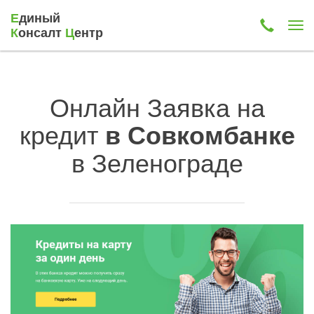
Е
диный
К
онсалт
Ц
ентр
Онлайн Заявка на
кредит
в Совкомбанке
в Зеленограде