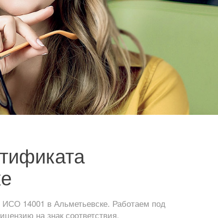
ртификата
ке
 ИСО 14001 в Альметьевске. Работаем под
ицензию на знак соответствия.