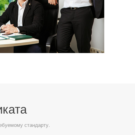
иката
ебуемому стандарту.