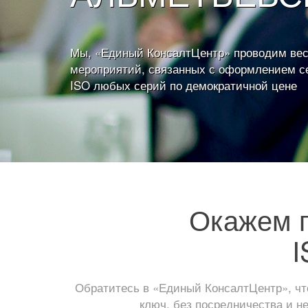
Мы, «Единый КонсалтЦентр» проводим вес
мероприятий, связанных с оформлением с
ISO любых серий по демократичной цене
Окажем п
I
Обратитесь в «Единый КонсалтЦентр», чт
ключ, без посредничества и н