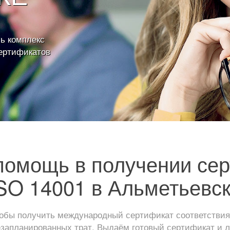
ь комплекс
ертификатов
омощь в получении се
SO 14001 в Альметьевс
обы получить международный сертификат соответствия
езапланированных трат. Выдаём готовый сертификат и л