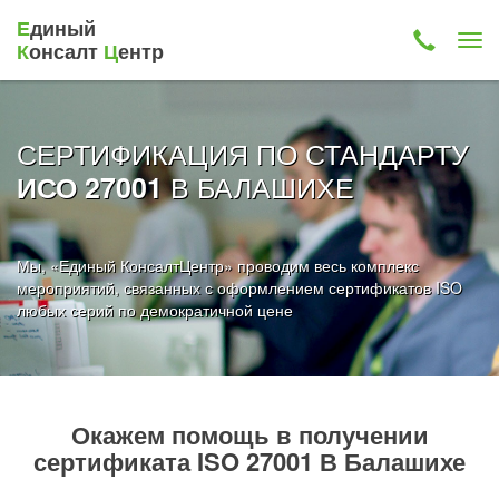
Е
диный
К
онсалт
Ц
ентр
СЕРТИФИКАЦИЯ ПО СТАНДАРТУ
В БАЛАШИХЕ
ИСО 27001
Мы, «Единый КонсалтЦентр» проводим весь комплекс
мероприятий, связанных с оформлением сертификатов ISO
любых серий по демократичной цене
Окажем помощь в получении
сертификата ISO 27001 В Балашихе