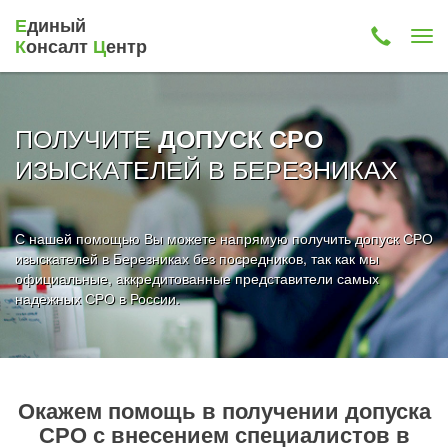
Е
диный
К
онсалт
Ц
ентр
ПОЛУЧИТЕ
ДОПУСК СРО
ИЗЫСКАТЕЛЕЙ В БЕРЕЗНИКАХ
С нашей помощью Вы можете напрямую получить допуск СРО
изыскателей в Березниках без посредников, так как мы
официальные, аккредитованные представители самых
надежных СРО в России.
Окажем помощь в получении допуска
СРО с внесением специалистов в