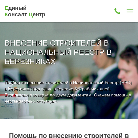
Е
диный
К
онсалт
Ц
ентр
ВНЕСЕНИЕ СТРОИТЕЛЕЙ В
НАЦИОНАЛЬНЫЙ РЕЕСТР В
БЕРЕЗНИКАХ
Подбор и внесение строителей в Национальный Реестр (НРС)
в Березниках под ключ, в течение 3-х рабочих дней.
Бесплатная проверка по двум документам. Окажем помощь в
нестандартных ситуациях
Помощь по внесению строителей в