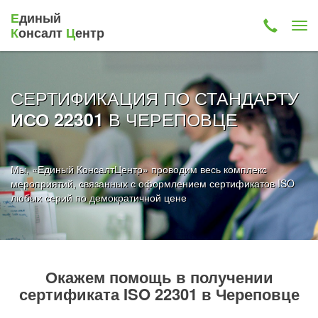
Е
диный
К
онсалт
Ц
ентр
СЕРТИФИКАЦИЯ ПО СТАНДАРТУ
В ЧЕРЕПОВЦЕ
ИСО 22301
Мы, «Единый КонсалтЦентр» проводим весь комплекс
мероприятий, связанных с оформлением сертификатов ISO
любых серий по демократичной цене
Окажем помощь в получении
сертификата ISO 22301 в Череповце