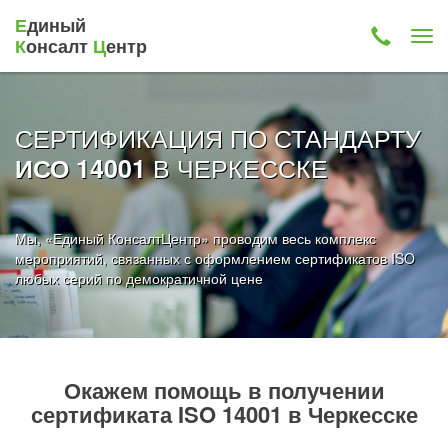
Е
диный
К
онсалт
Ц
ентр
СЕРТИФИКАЦИЯ ПО СТАНДАРТУ
В ЧЕРКЕССКЕ
ИСО 14001
Мы, «Единый КонсалтЦентр» проводим весь комплекс
мероприятий, связанных с оформлением сертификатов ISO
любых серий по демократичной цене
Окажем помощь в получении
сертификата ISO 14001 в Черкесске