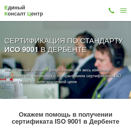
Е
диный
К
онсалт
Ц
ентр
СЕРТИФИКАЦИЯ ПО СТАНДАРТУ
В ДЕРБЕНТЕ
ИСО 9001
Мы, «Единый КонсалтЦентр» проводим весь комплекс
мероприятий, связанных с оформлением сертификатов ISO
любых серий по демократичной цене
Окажем помощь в получении
сертификата ISO 9001 в Дербенте