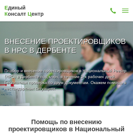
Е
диный
К
онсалт
Ц
ентр
ВНЕСЕНИЕ ПРОЕКТИРОВЩИКОВ
В НРС В ДЕРБЕНТЕ
Подбор и внесение проектировщиков в Национальный Реестр
(НРС) в Дербенте под ключ, в течение 3-х рабочих дней.
Бесплатная проверка по двум документам. Окажем помощь в
нестандартных ситуациях
Помощь по внесению
проектировщиков в Национальный