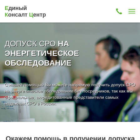
Е
диный
К
онсалт
Ц
ентр
ДОПУСК СРО
НА
ЭНЕРГЕТИЧЕСКОЕ
ОБСЛЕДОВАНИЕ
С нашей помощью Вы можете напрямую получить допуск СРО
на энергетическое обследование без посредников, так как мы
официальные, аккредитованные представители самых
надежных СРО в России.
Окажем помощь в получении допуска