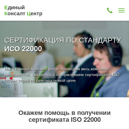
Е
диный
К
онсалт
Ц
ентр
СЕРТИФИКАЦИЯ ПО СТАНДАРТУ
ИСО 22000
Мы, «Единый КонсалтЦентр» проводим весь комплекс
мероприятий, связанных с оформлением сертификатов ISO
любых серий по демократичной цене
Окажем помощь в получении
сертификата ISO 22000