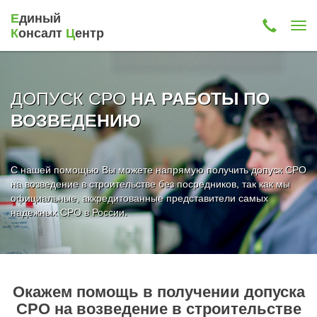
Е
диный
К
онсалт
Ц
ентр
ДОПУСК СРО
НА РАБОТЫ ПО
ВОЗВЕДЕНИЮ
С нашей помощью Вы можете напрямую получить допуск СРО
на возведение в строительстве без посредников, так как мы
официальные, аккредитованные представители самых
надежных СРО в России.
Окажем помощь в получении допуска
СРО на возведение в строительстве