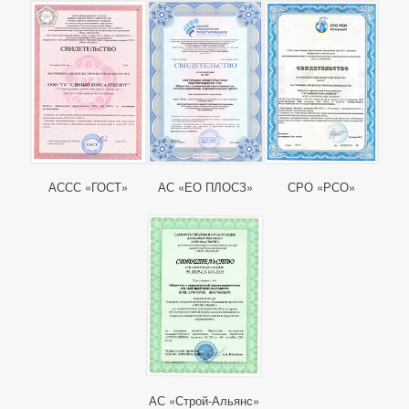
АССС «ГОСТ»
АС «ЕО ПЛОСЗ»
СРО «РСО»
АС «Строй-Альянс»