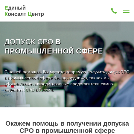
Е
диный
К
онсалт
Ц
ентр
ДОПУСК СРО
В
ПРОМЫШЛЕННОЙ СФЕРЕ
С нашей помощью Вы можете напрямую получить допуск СРО
в промышленной сфере без посредников, так как мы
официальные, аккредитованные представители самых
надежных СРО в России.
Окажем помощь в получении допуска
СРО в промышленной сфере