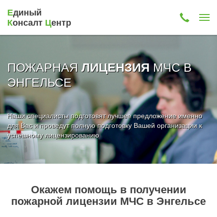
Е
диный
К
онсалт
Ц
ентр
ПОЖАРНАЯ
МЧС В
ЛИЦЕНЗИЯ
ЭНГЕЛЬСЕ
Наши специалисты подготовят лучшее предложение именно
для Вас и проведут полную подготовку Вашей организации к
успешному лицензированию
Окажем помощь в получении
пожарной лицензии МЧС в Энгельсе