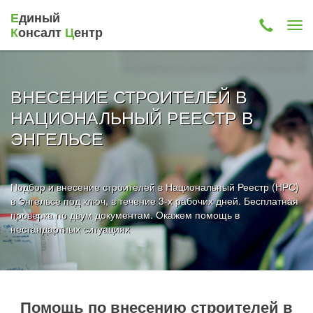
Е
диный
К
онсалт
Ц
ентр
ВНЕСЕНИЕ СТРОИТЕЛЕЙ В
НАЦИОНАЛЬНЫЙ РЕЕСТР В
ЭНГЕЛЬСЕ
Подбор и внесение строителей в Национальный Реестр (НРС)
в Энгельсе под ключ, в течение 3-х рабочих дней. Бесплатная
проверка по двум документам. Окажем помощь в
нестандартных ситуациях
Помощь по внесению строителей в