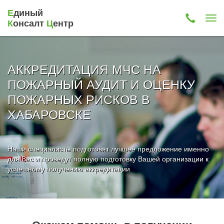
Е
диный
К
онсалт
Ц
ентр
АККРЕДИТАЦИЯ МЧС НА
ПОЖАРНЫЙ АУДИТ И ОЦЕНКУ
ПОЖАРНЫХ РИСКОВ В
ХАБАРОВСКЕ
Наши специалисты подготовят лучшее предложение именно
для Вас и проведут полную подготовку Вашей организации к
успешному получению аккредитации