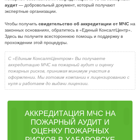
аудит
— добровольный документ, который получают
экспертные организации.
Чтобы получить
свидетельство об аккредитации от МЧС
на
законных основаниях, обратитесь в «Единый КонсалтЦентр».
Здесь вы получите всестороннюю помощь и поддержку в
прохождении этой процедуры.
С «Единым КонсалтЦентром» Вы получаете
аккредитацию МЧС на пожарный аудит и оценку
пожарных рисков, принимая минимум участия в
оформлении. Мы готовим компании к лицензированию с
нуля и работаем до выдачи лицензии.
АККРЕДИТАЦИЯ МЧС НА
ПОЖАРНЫЙ АУДИТ И
ОЦЕНКУ ПОЖАРНЫХ
РИСКОВ В ХАБАРОВСКЕ