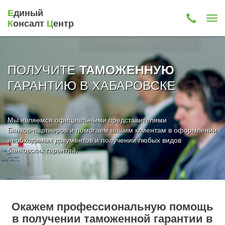
Е
диный
К
онсалт
Ц
ентр
ПОЛУЧИТЕ
ТАМОЖЕННУЮ
ГАРАНТИЮ В ХАБАРОВСКЕ
Мы являемся официальными представителями
Банков-партнеров и помогаем нашим клиентам в оформлении
необходимых документов и получении любых видов
банковских гарантий.
Окажем профессиональную помощь
в получении таможенной гарантии в