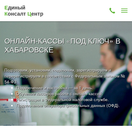
Е
диный
К
онсалт
Ц
ентр
ОНЛАЙН-КАССЫ «ПОД КЛЮЧ» В
ХАБАРОВСКЕ
Подготовим, установим, подключим, зарегистрируем и
перерегистрируем в соответствии с Федеральным законом №
54-ФЗ
Подключение и настройка — за 1 день.
Обучение кассиров работе с онлайн-кассой.
Регистрация в Федеральной налоговой службе.
Подключение оператора фискальных данных (ОФД).