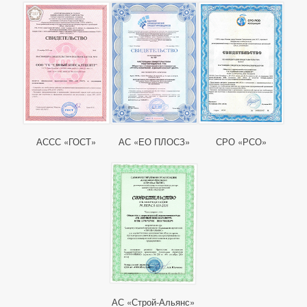
АССС «ГОСТ»
АС «ЕО ПЛОСЗ»
СРО «РСО»
АС «Строй-Альянс»