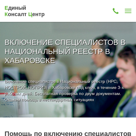
Е
диный
К
онсалт
Ц
ентр
ВКЛЮЧЕНИЕ СПЕЦИАЛИСТОВ В
НАЦИОНАЛЬНЫЙ РЕЕСТР В
ХАБАРОВСКЕ
Включение специалистов в Национальный реестр (НРС,
НОСТРОЙ, НОПРИЗ) в Хабаровске под ключ, в течение 3-х
рабочих дней. Бесплатная проверка по двум документам.
Окажем помощь в нестандартных ситуациях
Помощь по включению специалистов