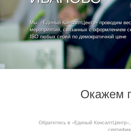
Мы, «Единый КонсалтЦентр» проводим вес
мероприятий, связанных с оформлением с
ISO любых серий по демократичной цене
Окажем п
Обратитесь в «Единый КонсалтЦентр»,
сертифика