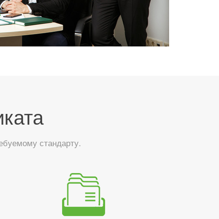
иката
ебуемому стандарту.