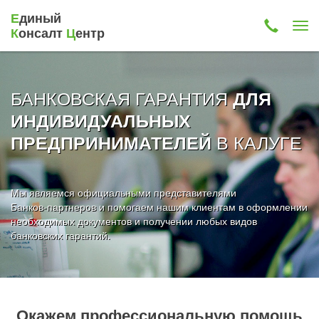
Е
диный
К
онсалт
Ц
ентр
БАНКОВСКАЯ ГАРАНТИЯ
ДЛЯ
ИНДИВИДУАЛЬНЫХ
В КАЛУГЕ
ПРЕДПРИНИМАТЕЛЕЙ
Мы являемся официальными представителями
Банков-партнеров и помогаем нашим клиентам в оформлении
необходимых документов и получении любых видов
банковских гарантий.
Окажем профессиональную помощь