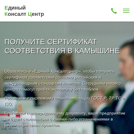
Е
диный
К
онсалт
Ц
ентр
ПОЛУЧИТЕ СЕРТИФИКАТ
СООТВЕТСТВИЯ В КАМЫШИНЕ
Обратитесь в «Единый КонсалтЦентр», чтобы получить
сертификат соответствия согласно российским и
международным стандартам качества. Сотрудники нашего
центра помогут пройти экспертизу без проблем.
Работаем с системами стандартизации ГОСТ Р, ТР ТС и
ISO.
Благодаря подтверждающему документу, ваше предприятие
не будет сталкиваться с какими-либо ограничениями в
реализации своих проектов.