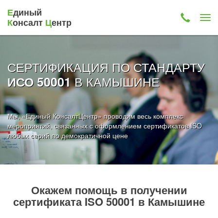
Е
диный
К
онсалт
Ц
ентр
СЕРТИФИКАЦИЯ ПО СТАНДАРТУ
В КАМЫШИНЕ
ИСО 50001
Мы, «Единый КонсалтЦентр» проводим весь комплекс
мероприятий, связанных с оформлением сертификатов ISO
любых серий по демократичной цене
Окажем помощь в получении
сертификата ISO 50001 в Камышине