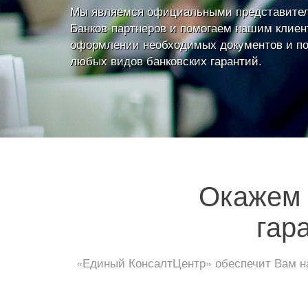
Мы являемся официальными представите
Банков-партнеров и помогаем нашим клиен
оформлении необходимых документов и п
любых видов банковских гарантий.
Окажем 
гар
«Единый КонсалтЦентр» обеспечит Вам на