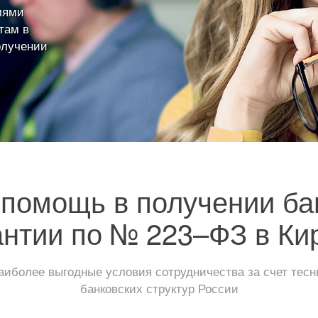
лями
там в
олучении
помощь в получении ба
антии по № 223–ФЗ в Ки
иболее выгодные условия сотрудничества за счет тес
банковских структур России