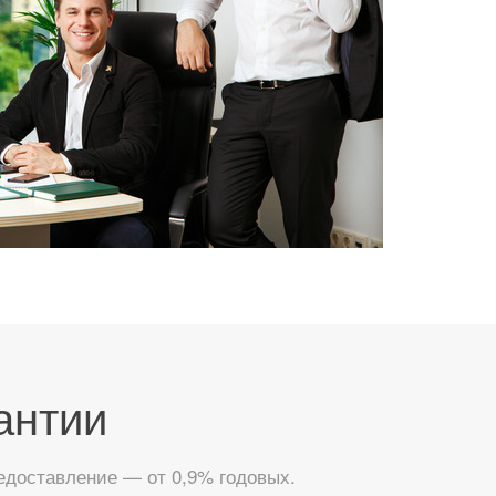
антии
едоставление — от 0,9% годовых.