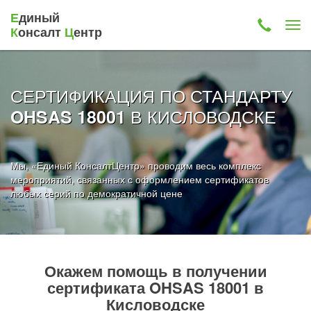
Е
диный
К
онсалт
Ц
ентр
СЕРТИФИКАЦИЯ ПО СТАНДАРТУ
В КИСЛОВОДСКЕ
OHSAS 18001
Мы, «Единый КонсалтЦентр» проводим весь комплекс
мероприятий, связанных с оформлением сертификатов
любых серий по демократичной цене
Окажем помощь в получении
сертификата OHSAS 18001 в
Кисловодске