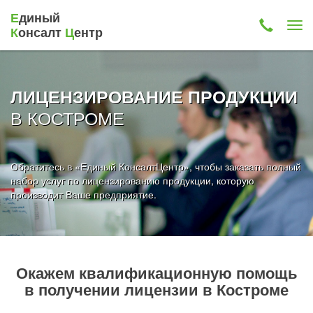
Е
диный
К
онсалт
Ц
ентр
ЛИЦЕНЗИРОВАНИЕ ПРОДУКЦИИ
В КОСТРОМЕ
Обратитесь в «Единый КонсалтЦентр», чтобы заказать полный
набор услуг по лицензированию продукции, которую
производит Ваше предприятие.
Окажем квалификационную помощь
в получении лицензии в Костроме