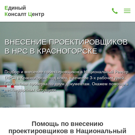
Е
диный
К
онсалт
Ц
ентр
ВНЕСЕНИЕ ПРОЕКТИРОВЩИКОВ
В НРС В КРАСНОГОРСКЕ
Подбор и внесение проектировщиков в Национальный Реестр
(НРС) в Красногорске под ключ, в течение 3-х рабочих дней.
Бесплатная проверка по двум документам. Окажем помощь в
нестандартных ситуациях
Помощь по внесению
проектировщиков в Национальный