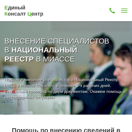
Е
диный
К
онсалт
Ц
ентр
ВНЕСЕНИЕ СПЕЦИАЛИСТОВ
В
НАЦИОНАЛЬНЫЙ
В МИАССЕ
РЕЕСТР
Подбор и внесение специалистов в Национальный Реестр
(НРС) в Миассе под ключ, в течение 3-х рабочих дней.
Бесплатная проверка по двум документам. Окажем помощь в
нестандартных ситуациях
Помощь по внесению сведений в