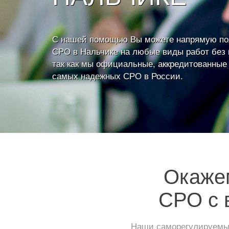
С нашей помощью Вы можете напрямую по
СРО в Нальчике на любые виды работ без 
так как мы официальные, аккредитованные
самых надежных СРО в России.
Окажем
СРО с 
Наши саморегулируемые