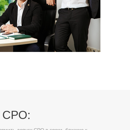
 СРО:
мить допуск СРО в сроки, близкие к