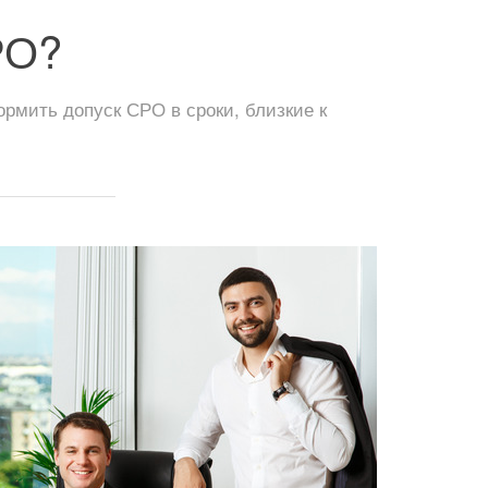
РО?
мить допуск СРО в сроки, близкие к