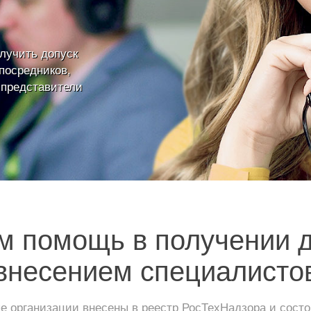
лучить допуск
посредников,
 представители
 помощь в получении 
внесением специалисто
 организации внесены в реестр РосТехНадзора и сос