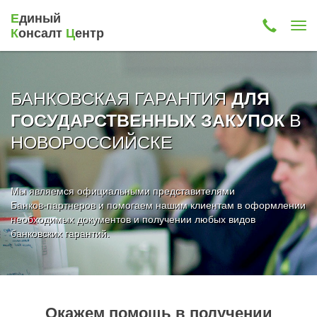
Е
диный
К
онсалт
Ц
ентр
БАНКОВСКАЯ ГАРАНТИЯ
ДЛЯ
В
ГОСУДАРСТВЕННЫХ ЗАКУПОК
НОВОРОССИЙСКЕ
Мы являемся официальными представителями
Банков-партнеров и помогаем нашим клиентам в оформлении
необходимых документов и получении любых видов
банковских гарантий.
Окажем помощь в получении