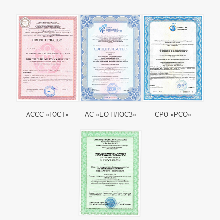
АССС «ГОСТ»
АС «ЕО ПЛОСЗ»
СРО «РСО»