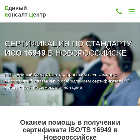
Е
диный
К
онсалт
Ц
ентр
СЕРТИФИКАЦИЯ ПО СТАНДАРТУ
В НОВОРОССИЙСКЕ
ИСО 16949
Мы, «Единый КонсалтЦентр» проводим весь комплекс
мероприятий, связанных с оформлением сертификатов ISO
любых серий по демократичной цене
Окажем помощь в получении
сертификата ISO/TS 16949 в
Новороссийске