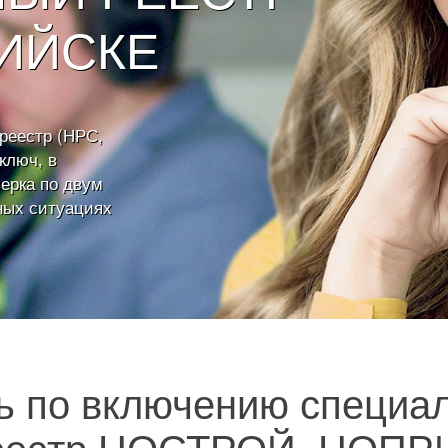
ИЙСКЕ
реестр (НРС,
ключ, в
верка по двум
ных ситуациях
 по включению специал
еестр НОСТРОЙ, НОПР