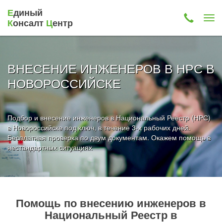
Е
диный
К
онсалт
Ц
ентр
ВНЕСЕНИЕ ИНЖЕНЕРОВ В НРС В
НОВОРОССИЙСКЕ
Подбор и внесение инженеров в Национальный Реестр (НРС)
в Новороссийске под ключ, в течение 3-х рабочих дней.
Бесплатная проверка по двум документам. Окажем помощь в
нестандартных ситуациях
Помощь по внесению инженеров в
Национальный Реестр в