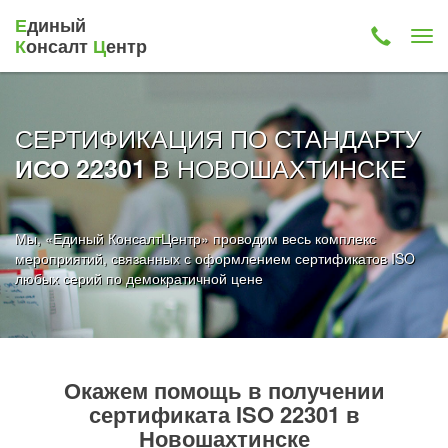
Е
диный
К
онсалт
Ц
ентр
СЕРТИФИКАЦИЯ ПО СТАНДАРТУ
В НОВОШАХТИНСКЕ
ИСО 22301
Мы, «Единый КонсалтЦентр» проводим весь комплекс
мероприятий, связанных с оформлением сертификатов ISO
любых серий по демократичной цене
Окажем помощь в получении
сертификата ISO 22301 в
Новошахтинске