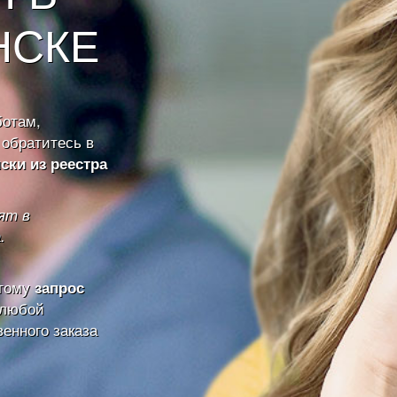
НСКЕ
ботам,
обратитесь в
ски из реестра
ят в
.
этому
запрос
 любой
венного заказа