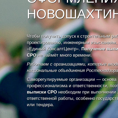
НОВОШАХТИ
Чтобы получить допуск к строительным ра
проектированию, инженерным изысканиям, 
«Единый КонсалтЦентр».
Получение выпи
не займёт много времени.
СРО
Работаем с организациями, которые вход
национальные объединения Ростехнадзора
Саморегулируемые организации — основа
профессионализма и ответственности, по
необходим при выполнении
выписки СРО
ответственной работы, особенно государст
или тендера.