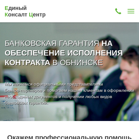
Е
диный
К
онсалт
Ц
ентр
БАНКОВСКАЯ ГАРАНТИЯ
НА
ОБЕСПЕЧЕНИЕ ИСПОЛНЕНИЯ
В ОБНИНСКЕ
КОНТРАКТА
Мы являемся официальными представителями
Банков-партнеров и помогаем нашим клиентам в оформлении
необходимых документов и получении любых видов
банковских гарантий.
Окажем профессиональную помощь